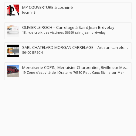
MP COUVERTURE à Locminé
locminé
OLIVIER LE ROCH – Carrelage à Saint Jean Brévelay
18, rue croix des victimes-56660 saint jean brévelay
SARL CHATELARD MORGAN CARRELAGE – Artisan carreleur
56400 BRECH
à Brec’h Auray
Menuiserie COPIN, Menuisier Charpentier, Biville sur Mer,
19 Zone d'activité de l'Oratoire 76330 Petit-Caux Biville sur Mer
Petit-Caux (76)