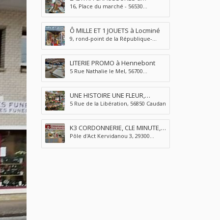
16, Place du marché - 56530
Pluvigner
Pluvigner
Ô MILLE ET 1 JOUETS à Locminé
9, rond-point de la République-
56500 Locminé
LITERIE PROMO à Hennebont
5 Rue Nathalie le Mel, 56700
Hennebont
UNE HISTOIRE UNE FLEUR,
5 Rue de la Libération, 56850 Caudan
Artisan FLEURISTE à Caudan
K3 CORDONNERIE, CLE MINUTE,
Pôle d'Act Kervidanou 3, 29300
TÉLÉCOMMANDE À QUIMPERLÉ
Mellac