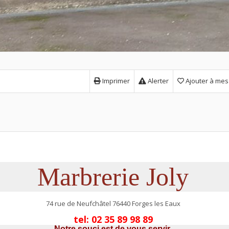
Imprimer
Alerter
Ajouter à mes
Marbrerie Joly
74 rue de Neufchâtel 76440 Forges les Eaux
tel: 02 35 89 98 89
Notre souci est de vous servir.