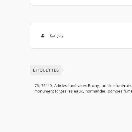
Sarl Joly
ÉTIQUETTES
76
76440
Articles funéraires Buchy
articles funèrair
monument forges les eaux
normandie
pompes fumet